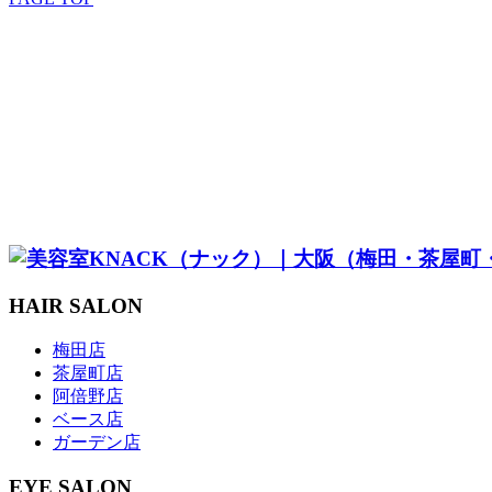
SALON
STAFF
MENU
STYLE
EYELASH
KITSUKE
RECRUIT
COUPON & RESERVE
HAIR SALON
梅田店
茶屋町店
阿倍野店
ベース店
ガーデン店
EYE SALON