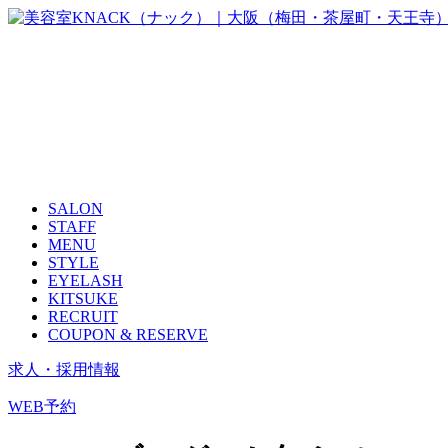
SALON
STAFF
MENU
STYLE
EYELASH
KITSUKE
RECRUIT
COUPON & RESERVE
求人・採用情報
WEB予約