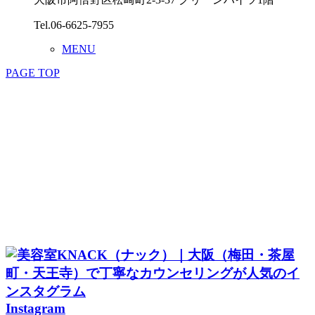
Tel.06-6625-7955
MENU
PAGE TOP
SALON
STAFF
MENU
STYLE
EYELASH
KITSUKE
RECRUIT
COUPON & RESERVE
Instagram