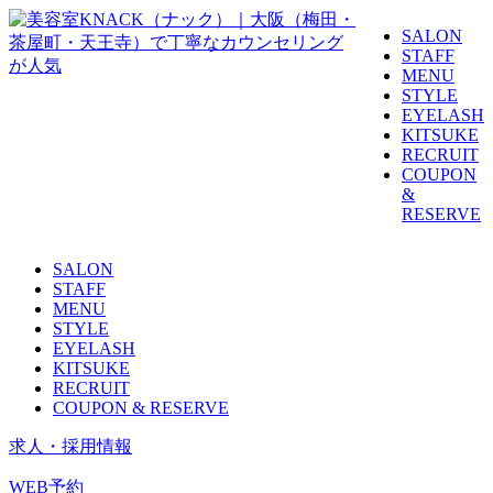
SALON
STAFF
MENU
STYLE
EYELASH
KITSUKE
RECRUIT
COUPON
&
RESERVE
SALON
STAFF
MENU
STYLE
EYELASH
KITSUKE
RECRUIT
COUPON & RESERVE
求人・採用情報
WEB予約