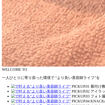
WELCOME TO
一人ひとりに寄り添った環境で
“より良い美容師ライフ”を
PICKUP.01
着付け
PICKUP.02
アイラ
PICKUP.03
フォト
PICKUP.04
KNAC