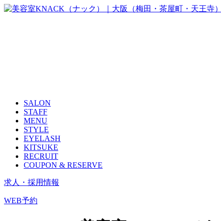
SALON
STAFF
MENU
STYLE
EYELASH
KITSUKE
RECRUIT
COUPON & RESERVE
求人・採用情報
WEB予約