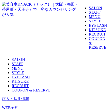
SALON
STAFF
MENU
STYLE
EYELASH
KITSUKE
RECRUIT
COUPON
&
RESERVE
SALON
STAFF
MENU
STYLE
EYELASH
KITSUKE
RECRUIT
COUPON & RESERVE
求人・採用情報
WEB予約