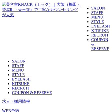
SALON
STAFF
MENU
STYLE
EYELASH
KITSUKE
RECRUIT
COUPON
&
RESERVE
SALON
STAFF
MENU
STYLE
EYELASH
KITSUKE
RECRUIT
COUPON & RESERVE
求人・採用情報
WEB予約