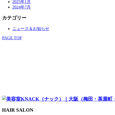
2025年1月
2024年7月
カテゴリー
ニュース＆お知らせ
PAGE TOP
SALON
STAFF
MENU
STYLE
EYELASH
KITSUKE
RECRUIT
COUPON & RESERVE
HAIR SALON