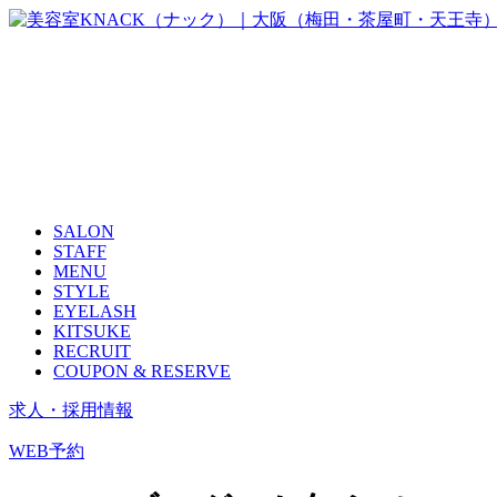
SALON
STAFF
MENU
STYLE
EYELASH
KITSUKE
RECRUIT
COUPON & RESERVE
求人・採用情報
WEB予約