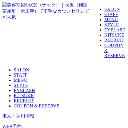
SALON
STAFF
MENU
STYLE
EYELASH
KITSUKE
RECRUIT
COUPON
&
RESERVE
SALON
STAFF
MENU
STYLE
EYELASH
KITSUKE
RECRUIT
COUPON & RESERVE
求人・採用情報
WEB予約