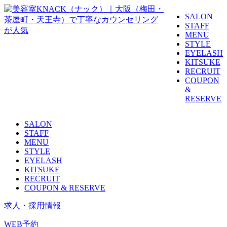
SALON
STAFF
MENU
STYLE
EYELASH
KITSUKE
RECRUIT
COUPON
&
RESERVE
SALON
STAFF
MENU
STYLE
EYELASH
KITSUKE
RECRUIT
COUPON & RESERVE
求人・採用情報
WEB予約