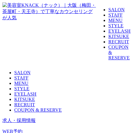
SALON
STAFF
MENU
STYLE
EYELASH
KITSUKE
RECRUIT
COUPON
&
RESERVE
SALON
STAFF
MENU
STYLE
EYELASH
KITSUKE
RECRUIT
COUPON & RESERVE
求人・採用情報
WEB予約