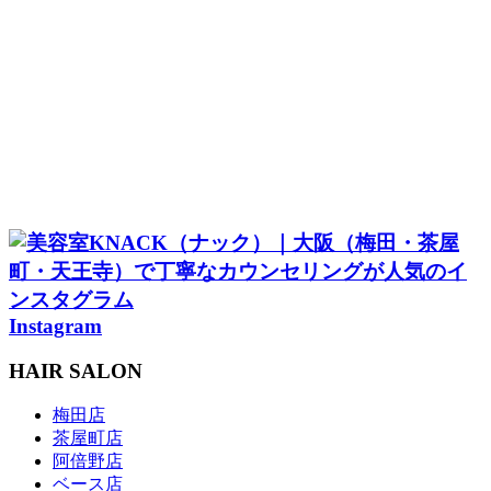
SALON
STAFF
MENU
STYLE
EYELASH
KITSUKE
RECRUIT
COUPON & RESERVE
Instagram
HAIR SALON
梅田店
茶屋町店
阿倍野店
ベース店